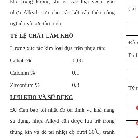
khô trong không khí và các loại vécni gốc
(tại
nhựa Alkyd, sơn cho các kết cấu thép công
nghiệp và sơn tàu biển.
TỶ LỆ CHẤT LÀM KHÔ
Độ 
Lượng xúc tác kim loại dựa trên nhựa rắn:
Pht
Cobalt % 0,06
Calcium % 0,1
Zirconium % 0,3
Tỷ t
LƯU KHO VÀ SỬ DỤNG
Để đảm bảo tốt nhất độ ổn định và khả năng
sử dụng, nhựa Alkyd cần được lưu trữ trong
º
thùng kín và để tại nhiệt độ dưới 30
C, tránh