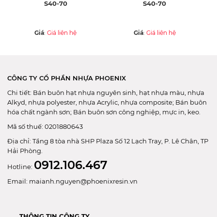
S40-70
S40-70
Giá
:
Giá liên hệ
Giá
:
Giá liên hệ
CÔNG TY CỔ PHẦN NHỰA PHOENIX
Chi tiết: Bán buôn hạt nhựa nguyên sinh, hạt nhựa màu, nhựa
Alkyd, nhựa polyester, nhựa Acrylic, nhựa composite; Bán buôn
hóa chất ngành sơn; Bán buôn sơn công nghiệp, mực in, keo.
Mã số thuế: 0201880643
Địa chỉ: Tầng 8 tòa nhà SHP Plaza Số 12 Lạch Tray, P. Lê Chân, TP
Hải Phòng.
0912.106.467
Hotline:
Email: maianh.nguyen@phoenixresin.vn
THÔNG TIN CÔNG TY