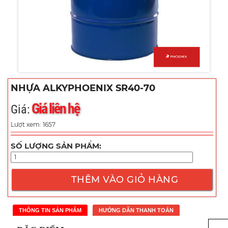
NHỰA ALKYPHOENIX SR40-70
Giá liên hệ
Giá:
Lượt xem: 1657
SỐ LƯỢNG SẢN PHẨM:
THÊM VÀO GIỎ HÀNG
THÔNG TIN SẢN PHẨM
HƯỚNG DẪN THANH TOÁN