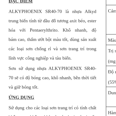
ĐẶC ĐIỂM
Cảm
ALKYPHOENIX SR40-70 là nhựa Alkyd
trung biến tính từ dầu đỗ tương axit béo, ester
hóa với Pentaerylthrito. Khô nhanh, độ
bám cao, thấm ướt bột màu tốt, dùng sản xuất
Màu
các loại sơn chống rỉ và sơn trang trí trong
Trị 
lĩnh vực công nghiệp và tàu biển.
(mg
Sơn sử dụng nhựa ALKYPHOENIX SR40-
Độ n
70 sẽ có độ bóng cao, khô nhanh, bền thời tiết
(55
và giữ bóng tốt.
Dun
ỨNG DỤNG
Sử dụng cho các loại sơn trang trí có tính chất
Hàm