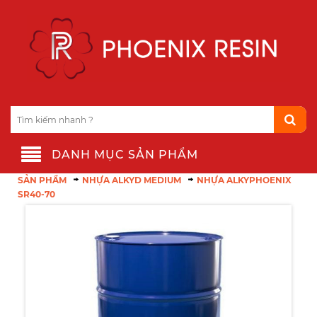
DANH MỤC SẢN PHẨM
SẢN PHẨM
NHỰA ALKYD MEDIUM
NHỰA ALKYPHOENIX
SR40-70