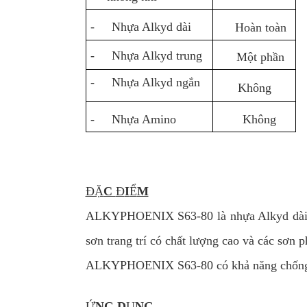
- Nhựa Alkyd dài
Hoàn toàn
- Nhựa Alkyd trung
Một phần
- Nhựa Alkyd ngắn
Không
- Nhựa Amino
Không
ĐẶ
C
Đ
I
Ể
M
ALKYPHOENIX S63-80 là nhựa Alkyd dài biế
sơn trang trí có chất lượng cao và các sơn 
ALKYPHOENIX S63-80 có khả năng chống hóa
Ứ
NG D
Ụ
NG