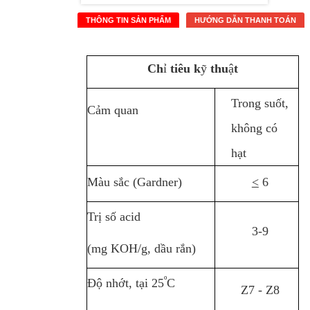
THÔNG TIN SẢN PHẨM
HƯỚNG DẪN THANH TOÁN
Ch
ỉ
tiêu k
ỹ
thu
ậ
t
Trong suốt,
Cảm quan
không có
hạt
Màu sắc (Gardner)
<
6
Trị số acid
3-9
(mg KOH/g, dầu rắn)
º
Độ nhớt, tại 25
C
Z7 - Z8