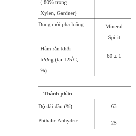
( 80% trong
Xylen, Gardner)
Dung môi pha loãng
Mineral
Spirit
Hàm rắn khối
80 ± 1
º
lượng (tại 125
C,
%)
Thành ph
ầ
n
Độ dài dầu (%)
63
Phthalic Anhydric
25