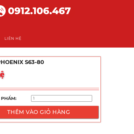
LIÊN HỆ
HOENIX S63-80
hệ
 PHẨM:
THÊM VÀO GIỎ HÀNG