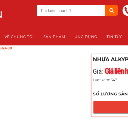
VỀ CHÚNG TÔI
SẢN PHẨM
ỨNG DỤNG
TIN TỨC
S63-80
NHỰA ALKYP
Giá liên 
Giá:
Lượt xem: 347
SỐ LƯỢNG SẢN