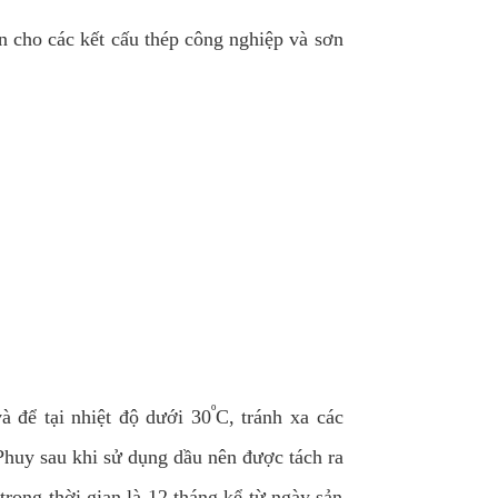
ơn cho các kết cấu thép công nghiệp và sơn
º
à để tại nhiệt độ dưới 30
C, tránh xa các
huy sau khi sử dụng dầu nên được tách ra
rong thời gian là 12 tháng kể từ ngày sản