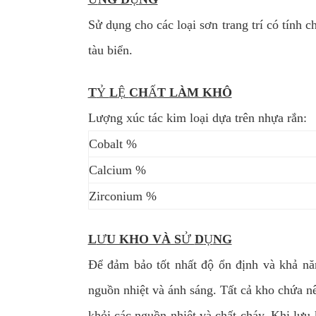
Sử dụng cho các loại sơn trang trí có tính 
tàu biển.
T
Ỷ
L
Ệ
CH
Ấ
T LÀM KHÔ
Lượng xúc tác kim loại dựa trên nhựa rắn:
Cobalt %
Calcium %
Zirconium %
L
Ư
U KHO VÀ S
Ử
D
Ụ
NG
Để đảm bảo tốt nhất độ ổn định và khả năn
nguồn nhiệt và ánh sáng. Tất cả kho chứa 
khỏi các nguồn nhiệt và chất cháy. Khi lưu