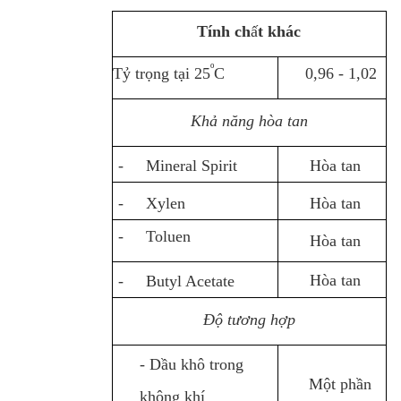
Tính ch
ấ
t khác
º
Tỷ trọng tại 25
C
0,96 - 1,02
Khả năng hòa tan
- Mineral Spirit
Hòa tan
- Xylen
Hòa tan
- Toluen
Hòa tan
Hòa tan
- Butyl Acetate
Độ tương hợp
- Dầu khô trong
Một phần
không khí