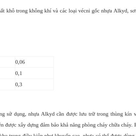
chất khô trong không khí và các loại vécni gốc nhựa Alkyd, s
0,06
0,1
0,3
g sử dụng, nhựa Alkyd cần được lưu trữ trong thùng kín v
nên được xây dựng đảm bảo khả năng phòng cháy chữa cháy. P
 kho trong điều kiện như khuyến cao, nhựa có thể được dùng t