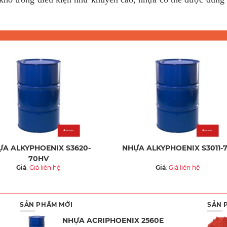
A ALKYPHOENIX S3620-
NHỰA ALKYPHOENIX S3011-
70HV
Giá
:
Giá liên hệ
Giá
:
Giá liên hệ
SẢN PHẨM MỚI
SẢN 
NHỰA ACRIPHOENIX 2560E