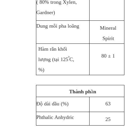
( 80% trong Xylen,
Gardner)
Dung môi pha loãng
Mineral
Spirit
Hàm rắn khối
80 ± 1
º
lượng (tại 125
C,
%)
Thành ph
ầ
n
Độ dài dầu (%)
63
Phthalic Anhydric
25