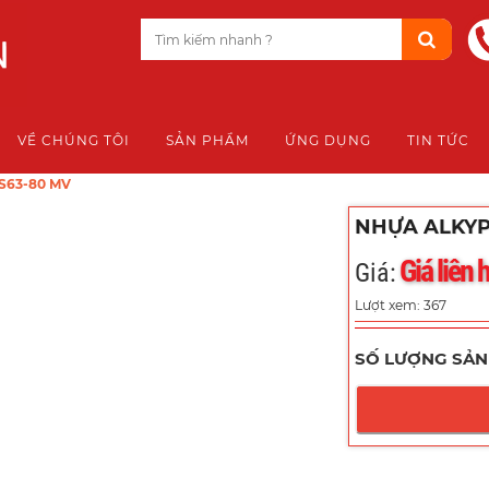
VỀ CHÚNG TÔI
SẢN PHẨM
ỨNG DỤNG
TIN TỨC
S63-80 MV
NHỰA ALKYP
Giá liên 
Giá:
Lượt xem: 367
SỐ LƯỢNG SẢN