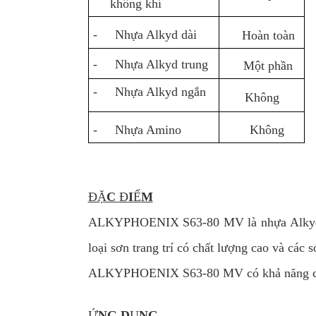
không khí
- Nhựa Alkyd dài
Hoàn toàn
- Nhựa Alkyd trung
Một phần
- Nhựa Alkyd ngắn
Không
- Nhựa Amino
Không
ĐẶ
C
Đ
I
Ể
M
ALKYPHOENIX S63-80 MV là nhựa Alkyd dài 
loại sơn trang trí có chất lượng cao và các
ALKYPHOENIX S63-80 MV có khả năng chống
Ứ
NG D
Ụ
NG