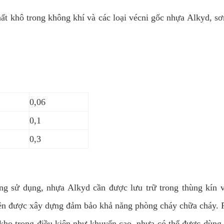
chất khô trong không khí và các loại vécni gốc nhựa Alkyd, s
0,06
0,1
0,3
g sử dụng, nhựa Alkyd cần được lưu trữ trong thùng kín v
nên được xây dựng đảm bảo khả năng phòng cháy chữa cháy. P
 kho trong điều kiện như khuyến cao, nhựa có thể được dùng t