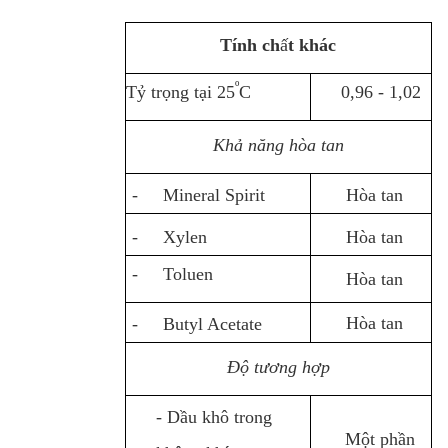
Tính ch
ấ
t khác
º
Tỷ trọng tại 25
C
0,96 - 1,02
Khả năng hòa tan
- Mineral Spirit
Hòa tan
- Xylen
Hòa tan
- Toluen
Hòa tan
Hòa tan
- Butyl Acetate
Độ tương hợp
- Dầu khô trong
Một phần