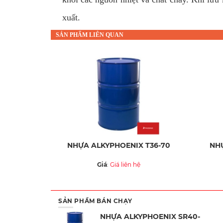
xuất.
SẢN PHẨM LIÊN QUAN
NHỰA ALKYPHOENIX T36-70
NHỰ
Giá
:
Giá liên hệ
SẢN PHẨM BÁN CHẠY
NHỰA ALKYPHOENIX SR40-