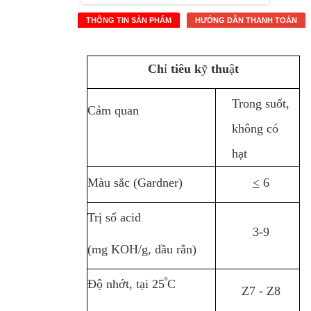
THÔNG TIN SẢN PHẨM
HƯỚNG DẪN THANH TOÁN
Ch
ỉ
tiêu k
ỹ
thu
ậ
t
Trong suốt,
Cảm quan
không có
hạt
Màu sắc (Gardner)
<
6
Trị số acid
3-9
(mg KOH/g, dầu rắn)
º
Độ nhớt, tại 25
C
Z7 - Z8