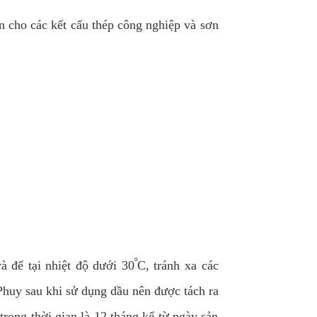
ơn cho các kết cấu thép công nghiệp và sơn
º
à để tại nhiệt độ dưới 30
C, tránh xa các
huy sau khi sử dụng dầu nên được tách ra
rong thời gian là 12 tháng kể từ ngày sản