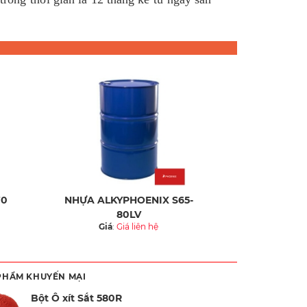
70
NHỰA ALKYPHOENIX S65-
80LV
Giá
:
Giá liên hệ
PHẨM KHUYẾN MẠI
Bột Ô xít Sắt 580R