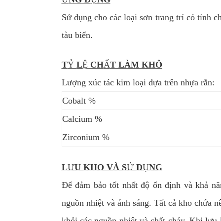
Sử dụng cho các loại sơn trang trí có tính 
tàu biển.
T
Ỷ
L
Ệ
CH
Ấ
T LÀM KHÔ
Lượng xúc tác kim loại dựa trên nhựa rắn:
Cobalt %
Calcium %
Zirconium %
L
Ư
U KHO VÀ S
Ử
D
Ụ
NG
Để đảm bảo tốt nhất độ ổn định và khả năn
nguồn nhiệt và ánh sáng. Tất cả kho chứa 
khỏi các nguồn nhiệt và chất cháy. Khi lưu