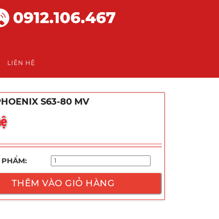
LIÊN HỆ
HOENIX S63-80 MV
hệ
 PHẨM:
THÊM VÀO GIỎ HÀNG